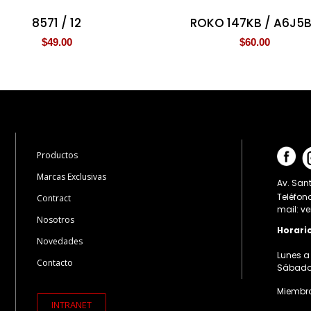
8571 / 12
ROKO 147KB / A6J5
$
49.00
$
60.00
Productos
Marcas Exclusivas
Av. Sant
Teléfon
Contract
mail: v
Nosotros
Horari
Novedades
Lunes a 
Contacto
Sábados:
Miembro
INTRANET