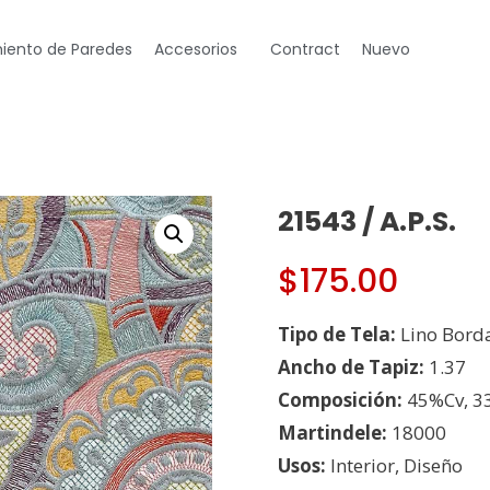
iento de Paredes
Accesorios
Contract
Nuevo
21543 / A.P.S.
$
175.00
Tipo de Tela:
Lino Bord
Ancho de Tapiz:
1.37
Composición:
45%Cv, 3
Martindele:
18000
Usos:
Interior, Diseño