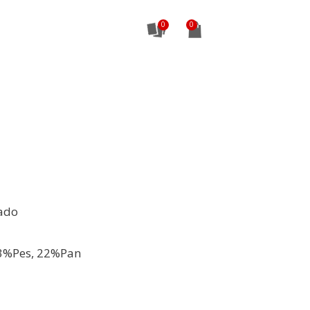
0
ado
3%Pes, 22%Pan