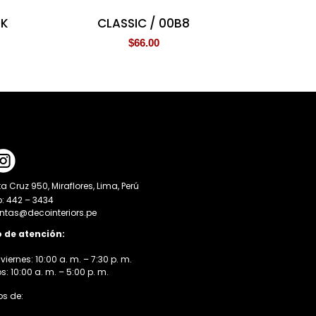
BK
CLASSIC / 00B8
$
66.00
a Cruz 950, Miraflores, Lima, Perú
o: 442 – 3434
entas@decointeriors.pe
o de atención:
viernes: 10:00 a. m. – 7:30 p. m.
 10:00 a. m. – 5:00 p. m.
s de: