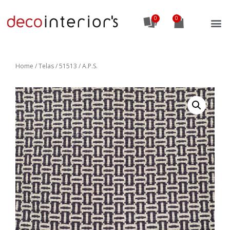
0
Home
/
Telas
/ 51513 / A.P.S.