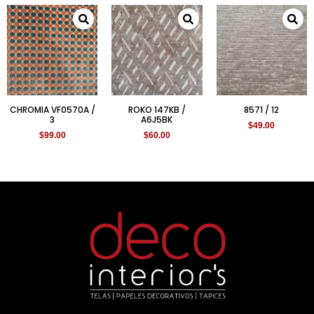
CHROMIA VF0570A /
ROKO 147KB /
8571 / 12
3
A6J5BK
$
49.00
$
99.00
$
60.00