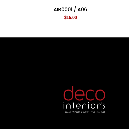
AIB0001 / A06
$
15.00