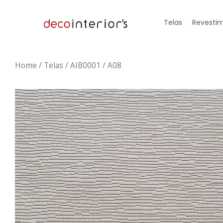
Telas
Revestim
Home
/
Telas
/ AIB0001 / A08