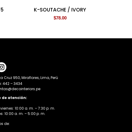
 5
K-SOUTACHE / IVORY
$
78.00
a Cruz 950, Miraflores, Lima, Perú
o: 442 – 3434
entas@decointeriors.pe
o de atención:
viernes: 10:00 a. m. – 7:30 p. m.
 10:00 a. m. – 5:00 p. m.
s de: