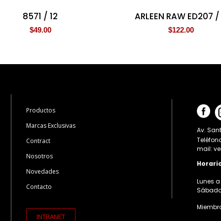
8571 / 12
ARLEEN RAW ED207 /
$
49.00
$
122.00
Productos
Marcas Exclusivas
Av. Sant
Teléfon
Contract
mail: v
Nosotros
Horari
Novedades
Lunes a 
Contacto
Sábados:
Miembro
INTRANET