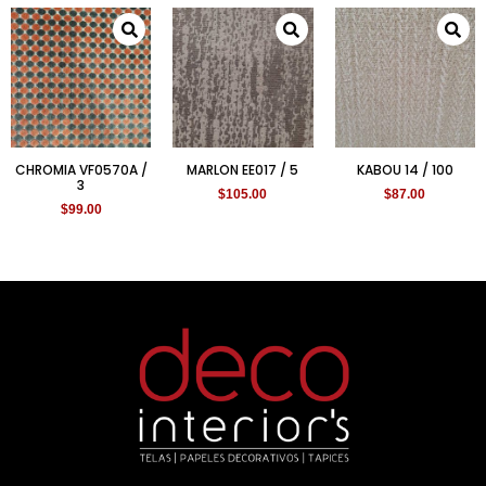
CHROMIA VF0570A /
MARLON EE017 / 5
KABOU 14 / 100
3
$
105.00
$
87.00
$
99.00