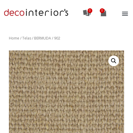
0
Home
/
Telas
/ BERMUDA / 902