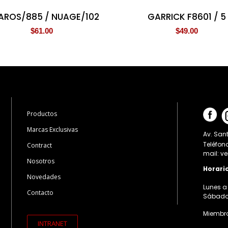
AROS/885 / NUAGE/102
GARRICK F8601 / 5
$
61.00
$
49.00
Productos
Marcas Exclusivas
Av. Sant
Teléfon
Contract
mail: v
Nosotros
Horari
Novedades
Lunes a 
Contacto
Sábados:
Miembro
INTRANET