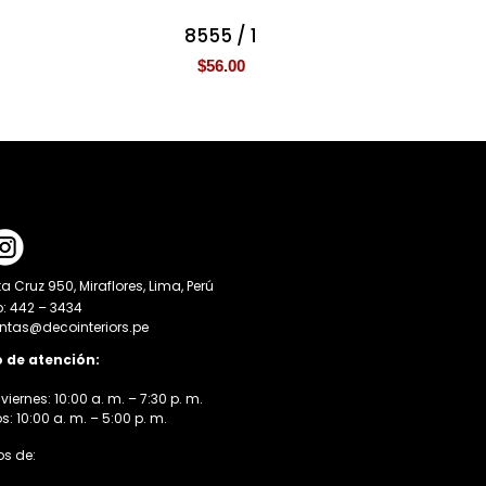
8555 / 1
$
56.00
a Cruz 950, Miraflores, Lima, Perú
o: 442 – 3434
entas@decointeriors.pe
o de atención:
viernes: 10:00 a. m. – 7:30 p. m.
 10:00 a. m. – 5:00 p. m.
s de: