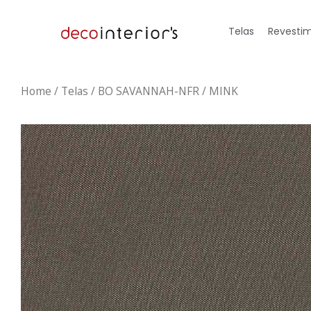
Telas
Revestim
Home
/
Telas
/ BO SAVANNAH-NFR / MINK