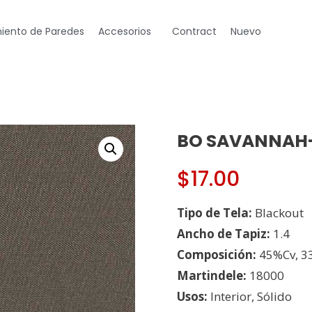
iento de Paredes
Accesorios
Contract
Nuevo
BO SAVANNAH-
$
17.00
Tipo de Tela:
Blackout
Ancho de Tapiz:
1.4
Composición:
45%Cv, 3
Martindele:
18000
Usos:
Interior, Sólido