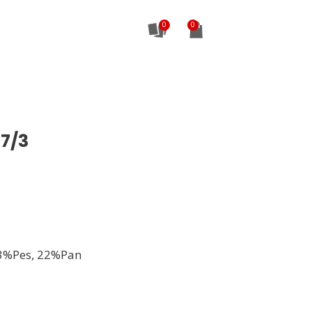
0
7/3
3%Pes, 22%Pan