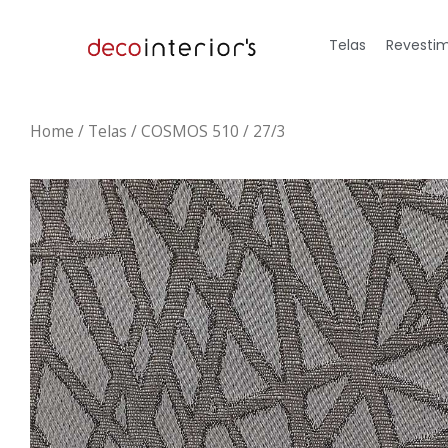
Telas
Revestim
Home
/
Telas
/ COSMOS 510 / 27/3