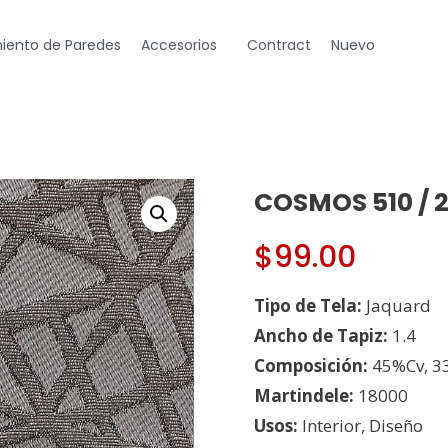
iento de Paredes
Accesorios
Contract
Nuevo
COSMOS 510 / 2
$
99.00
Tipo de Tela:
Jaquard
Ancho de Tapiz:
1.4
Composición:
45%Cv, 3
Martindele:
18000
Usos:
Interior, Diseño