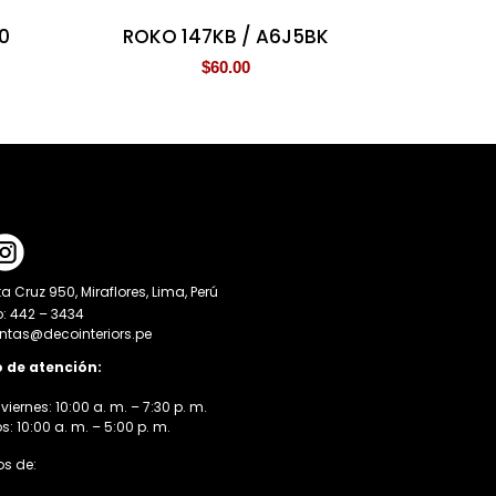
0
ROKO 147KB / A6J5BK
$
60.00
a Cruz 950, Miraflores, Lima, Perú
o: 442 – 3434
entas@decointeriors.pe
o de atención:
viernes: 10:00 a. m. – 7:30 p. m.
 10:00 a. m. – 5:00 p. m.
s de: