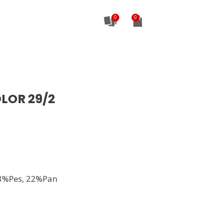
0
OLOR 29/2
3%Pes, 22%Pan