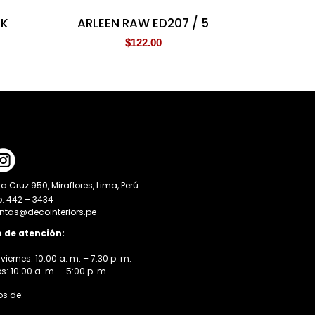
BK
ARLEEN RAW ED207 / 5
$
122.00
a Cruz 950, Miraflores, Lima, Perú
o: 442 – 3434
entas@decointeriors.pe
o de atención:
viernes: 10:00 a. m. – 7:30 p. m.
 10:00 a. m. – 5:00 p. m.
s de: