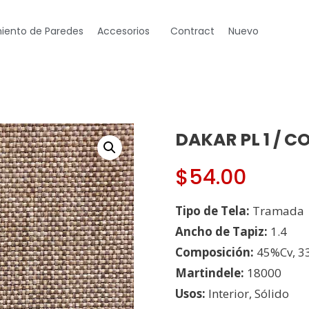
iento de Paredes
Accesorios
Contract
Nuevo
DAKAR PL 1 / C
$
54.00
Tipo de Tela:
Tramada
Ancho de Tapiz:
1.4
Composición:
45%Cv, 3
Martindele:
18000
Usos:
Interior, Sólido