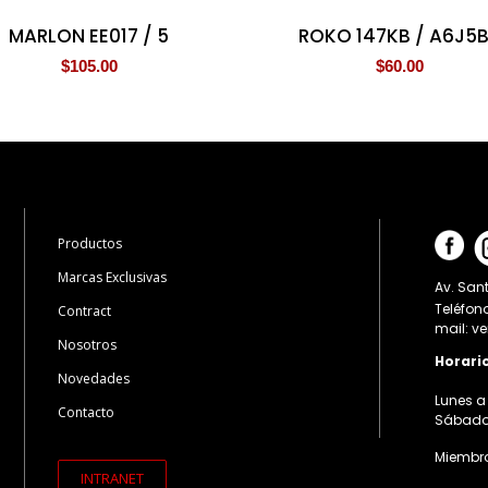
MARLON EE017 / 5
ROKO 147KB / A6J5
$
105.00
$
60.00
Productos
Marcas Exclusivas
Av. Sant
Teléfon
Contract
mail: v
Nosotros
Horari
Novedades
Lunes a 
Contacto
Sábados:
Miembro
INTRANET