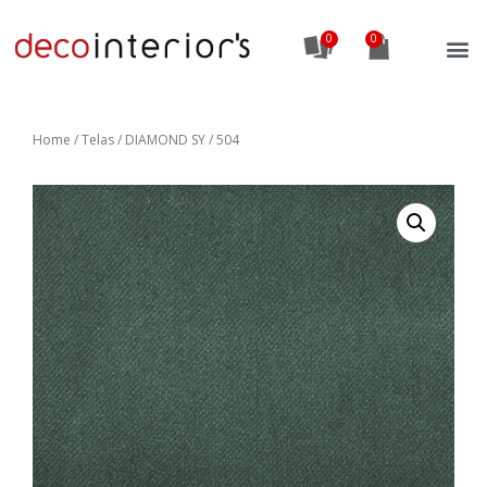
0
Home
/
Telas
/ DIAMOND SY / 504