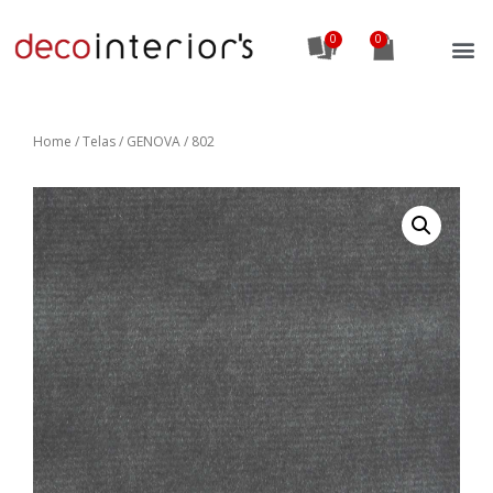
0
Home
/
Telas
/ GENOVA / 802