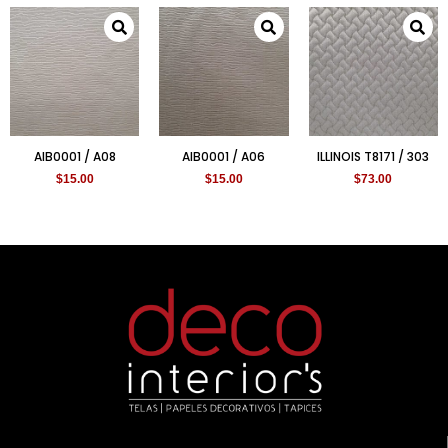
AIB0001 / A08
AIB0001 / A06
ILLINOIS T8171 / 303
$
15.00
$
15.00
$
73.00