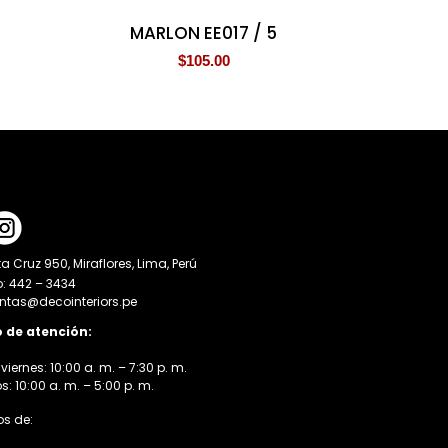
MARLON EE017 / 5
$
105.00
a Cruz 950, Miraflores, Lima, Perú
o: 442 – 3434
entas@decointeriors.pe
o de atención:
viernes: 10:00 a. m. – 7:30 p. m.
 10:00 a. m. – 5:00 p. m.
s de: