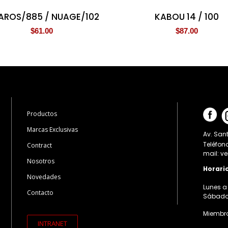
AROS/885 / NUAGE/102
KABOU 14 / 100
$
61.00
$
87.00
Productos
Marcas Exclusivas
Av. Sant
Teléfon
Contract
mail: v
Nosotros
Horari
Novedades
Lunes a 
Contacto
Sábados:
Miembro
INTRANET