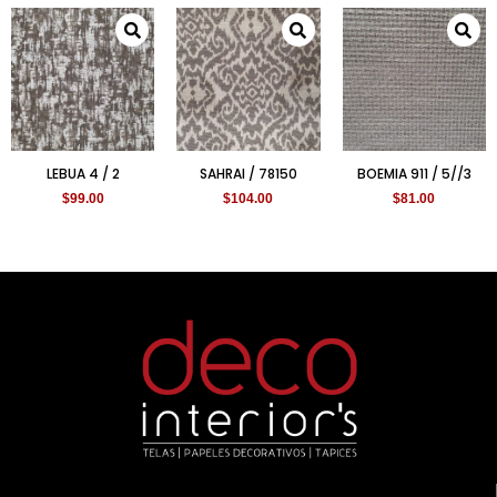
LEBUA 4 / 2
SAHRAI / 78150
BOEMIA 911 / 5//3
$
99.00
$
104.00
$
81.00