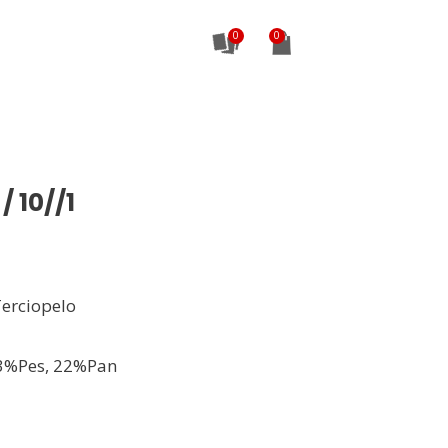
0
 10//1
Terciopelo
3%Pes, 22%Pan