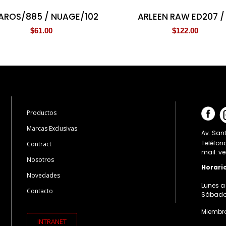
AROS/885 / NUAGE/102
ARLEEN RAW ED207 /
$
61.00
$
122.00
Productos
Marcas Exclusivas
Av. Sant
Teléfon
Contract
mail: v
Nosotros
Horari
Novedades
Lunes a 
Contacto
Sábados:
Miembro
INTRANET