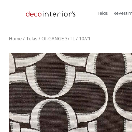
Telas
Revestim
Home
/
Telas
/ OI-GANGE 3/TL / 10//1