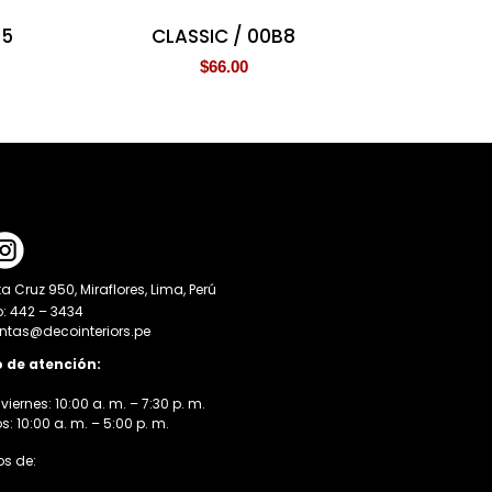
 5
CLASSIC / 00B8
$
66.00
a Cruz 950, Miraflores, Lima, Perú
o: 442 – 3434
entas@decointeriors.pe
o de atención:
viernes: 10:00 a. m. – 7:30 p. m.
 10:00 a. m. – 5:00 p. m.
s de: