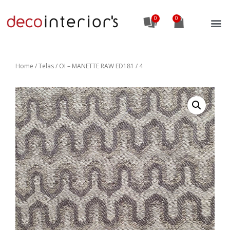
0
Home
/
Telas
/ OI – MANETTE RAW ED181 / 4