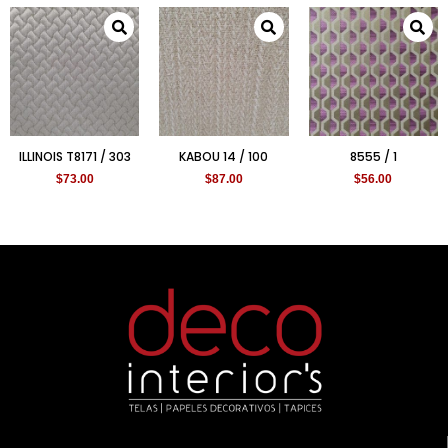
ILLINOIS T8171 / 303
KABOU 14 / 100
8555 / 1
$
73.00
$
87.00
$
56.00