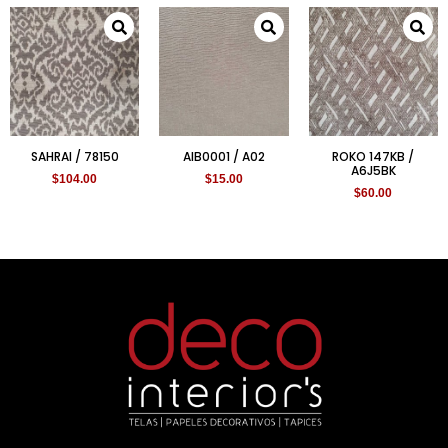
SAHRAI / 78150
AIB0001 / A02
ROKO 147KB /
A6J5BK
$
104.00
$
15.00
$
60.00