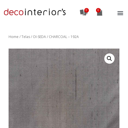
0
Home
/
Telas
/ OI-SEDA / CHARCOAL – 192A