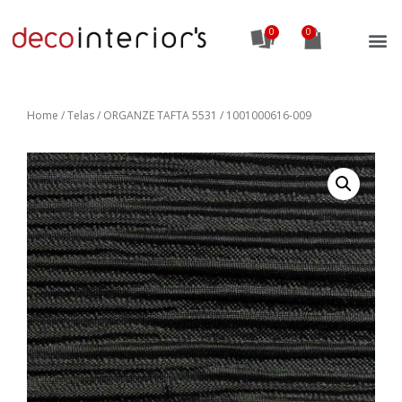
0
Home
/
Telas
/ ORGANZE TAFTA 5531 / 1001000616-009