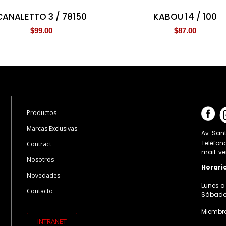
CANALETTO 3 / 78150
KABOU 14 / 100
$
99.00
$
87.00
Productos
Marcas Exclusivas
Av. Sant
Teléfon
Contract
mail: v
Nosotros
Horari
Novedades
Lunes a 
Contacto
Sábados:
Miembro
INTRANET