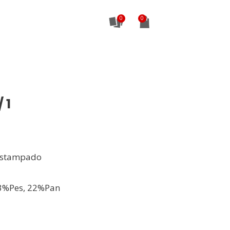
0
 1
Estampado
3%Pes, 22%Pan