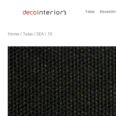
Telas
Revestim
Home
/
Telas
/ SEA / 19