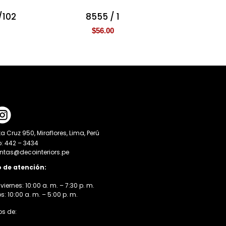
/102
8555 / 1
$
56.00
a Cruz 950, Miraflores, Lima, Perú
o: 442 – 3434
entas@decointeriors.pe
o de atención:
viernes: 10:00 a. m. – 7:30 p. m.
 10:00 a. m. – 5:00 p. m.
s de: