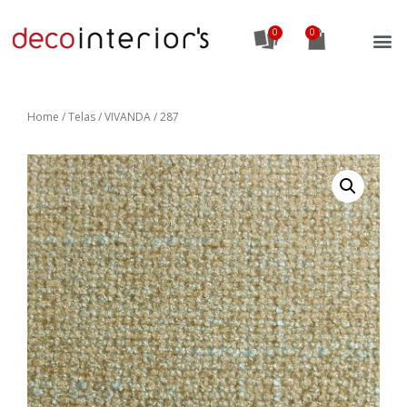
0
Home
/
Telas
/ VIVANDA / 287