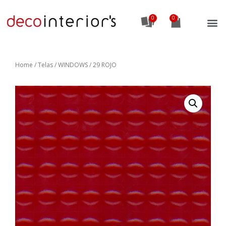
0
Home
/
Telas
/ WINDOWS / 29 ROJO