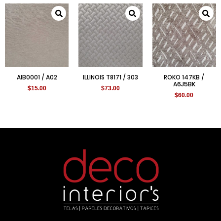
AIB0001 / A02
ILLINOIS T8171 / 303
ROKO 147KB /
A6J5BK
$
15.00
$
73.00
$
60.00