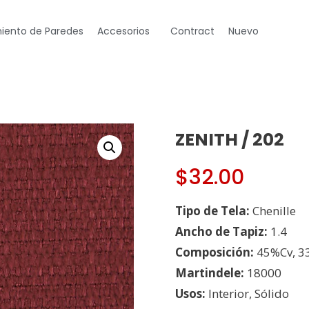
iento de Paredes
Accesorios
Contract
Nuevo
ZENITH / 202
$
32.00
Tipo de Tela:
Chenille
Ancho de Tapiz:
1.4
Composición:
45%Cv, 3
Martindele:
18000
Usos:
Interior, Sólido