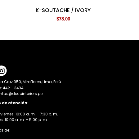
K-SOUTACHE / IVORY
$
78.00
a Cruz 950, Miraflores, Lima, Perú
o: 442 – 3434
entas@decointeriors.pe
o de atención:
viernes: 10:00 a. m. – 7:30 p. m.
 10:00 a. m. – 5:00 p. m.
s de: