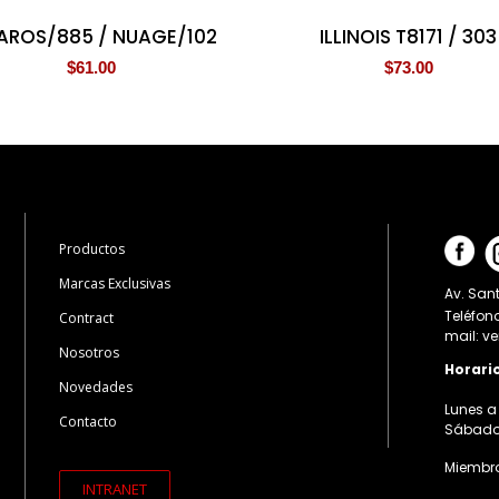
AROS/885 / NUAGE/102
ILLINOIS T8171 / 303
$
61.00
$
73.00
Productos
Marcas Exclusivas
Av. Sant
Teléfon
Contract
mail: v
Nosotros
Horari
Novedades
Lunes a 
Contacto
Sábados:
Miembro
INTRANET