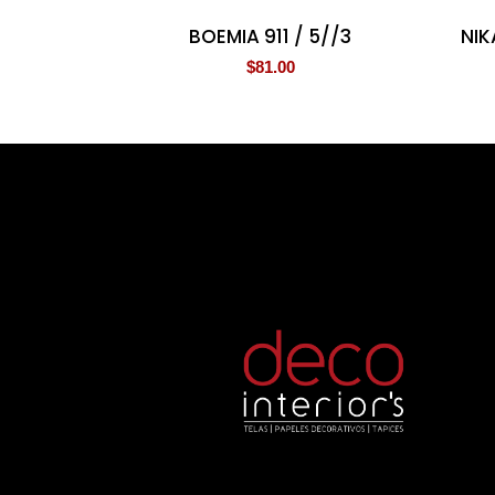
BOEMIA 911 / 5//3
NIK
$
81.00