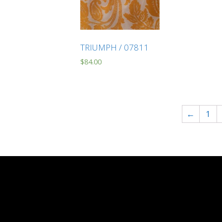
TRIUMPH / 07811
$
84.00
←
1