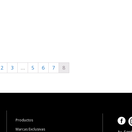
2
3
…
5
6
7
8
Productos
Marcas Exclusivas
Av. Sant