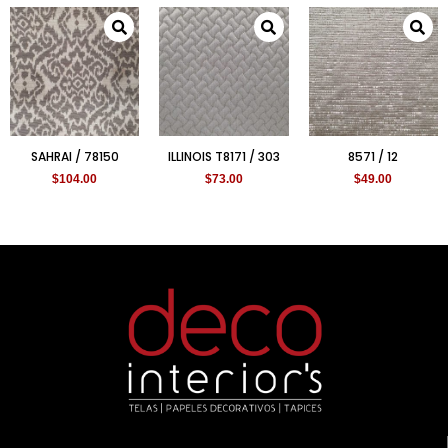
SAHRAI / 78150
ILLINOIS T8171 / 303
8571 / 12
$
104.00
$
73.00
$
49.00