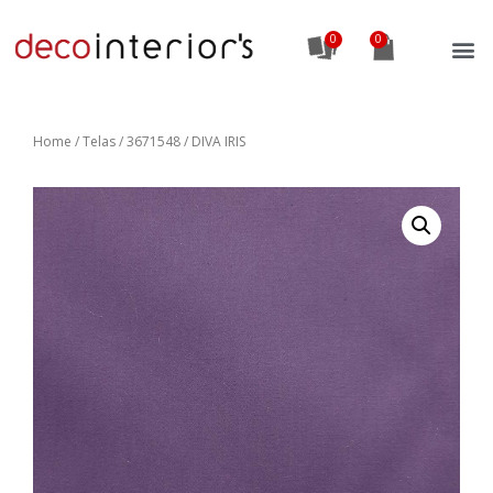
0
Home
/
Telas
/ 3671548 / DIVA IRIS