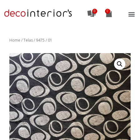
0
Home
/
Telas
/ 9475 / 01