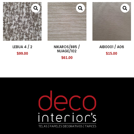
LEBUA 4 / 2
NIKAROS/885 /
AIB0001 / A06
NUAGE/102
$
99.00
$
15.00
$
61.00