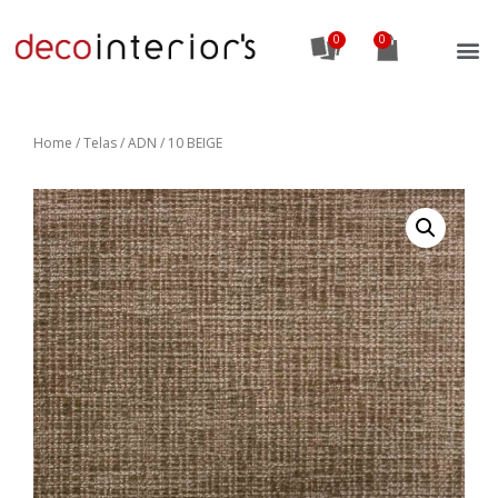
0
Home
/
Telas
/ ADN / 10 BEIGE