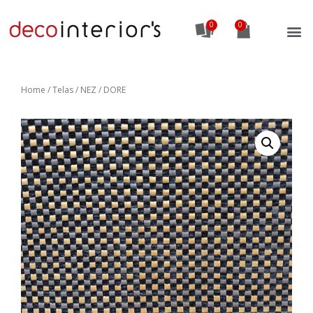
0
Home
/
Telas
/ NEZ / DORE