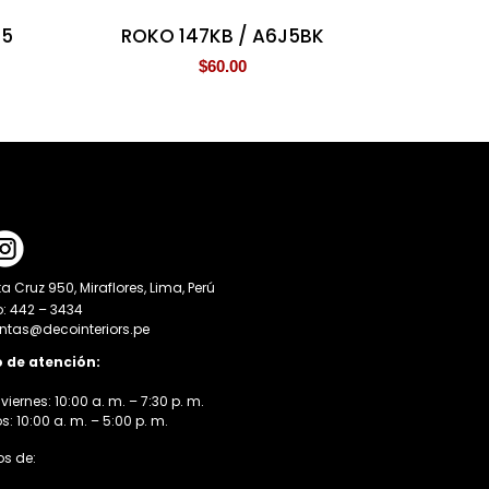
 5
ROKO 147KB / A6J5BK
$
60.00
a Cruz 950, Miraflores, Lima, Perú
o: 442 – 3434
entas@decointeriors.pe
o de atención:
viernes: 10:00 a. m. – 7:30 p. m.
 10:00 a. m. – 5:00 p. m.
s de: