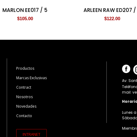
MARLON EE017 / 5
ARLEEN RAW ED207 /
$
105.00
$
122.00
Productos
Marcas Exclusivas
Av. Sant
Teléfon
Contract
mail: v
Nosotros
Horari
Novedades
Lunes a 
Contacto
Sábados:
Miembro
INTRANET