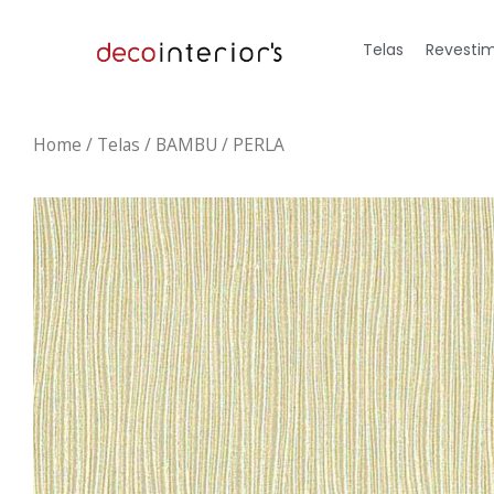
Telas
Revestim
Home
/
Telas
/ BAMBU / PERLA