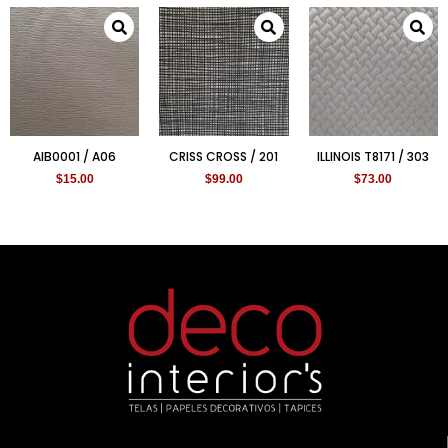
AIB0001 / A06
CRISS CROSS / 201
ILLINOIS T8171 / 303
$
15.00
$
99.00
$
73.00