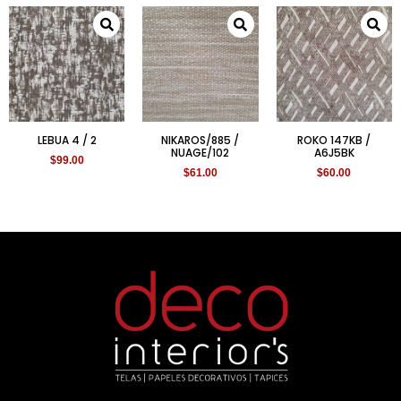
LEBUA 4 / 2
NIKAROS/885 /
ROKO 147KB /
NUAGE/102
A6J5BK
$
99.00
$
61.00
$
60.00