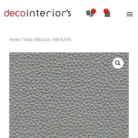
0
Home
/
Telas
/ BELUGA / 306 PLATA