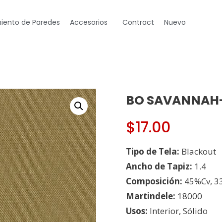
iento de Paredes
Accesorios
Contract
Nuevo
BO SAVANNAH-
$
17.00
Tipo de Tela:
Blackout
Ancho de Tapiz:
1.4
Composición:
45%Cv, 3
Martindele:
18000
Usos:
Interior, Sólido