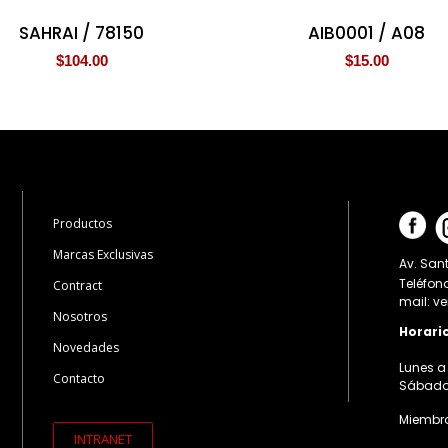
SAHRAI / 78150
AIB0001 / A08
$
104.00
$
15.00
Productos
Marcas Exclusivas
Av. Sant
Teléfon
Contract
mail: v
Nosotros
Horari
Novedades
Lunes a 
Contacto
Sábados:
Miembro
INTRANET