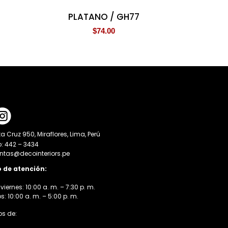
PLATANO / GH77
$
74.00
a Cruz 950, Miraflores, Lima, Perú
o: 442 – 3434
entas@decointeriors.pe
o de atención:
viernes: 10:00 a. m. – 7:30 p. m.
 10:00 a. m. – 5:00 p. m.
s de: