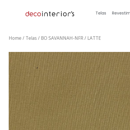
Telas
Revestim
Home
/
Telas
/ BO SAVANNAH-NFR / LATTE