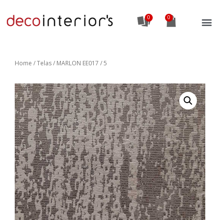
0
Home
/
Telas
/ MARLON EE017 / 5