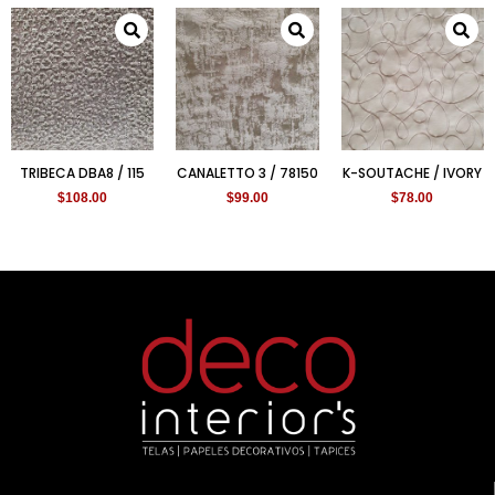
TRIBECA DBA8 / 115
CANALETTO 3 / 78150
K-SOUTACHE / IVORY
$
108.00
$
99.00
$
78.00