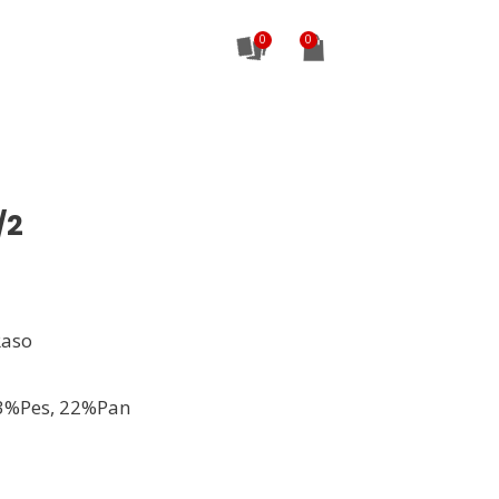
0
/2
Raso
3%Pes, 22%Pan