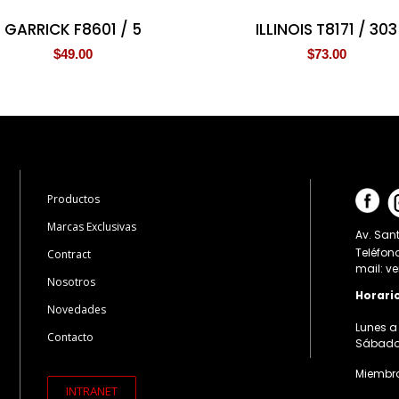
GARRICK F8601 / 5
ILLINOIS T8171 / 303
$
49.00
$
73.00
Productos
Marcas Exclusivas
Av. Sant
Teléfon
Contract
mail: v
Nosotros
Horari
Novedades
Lunes a 
Contacto
Sábados:
Miembro
INTRANET