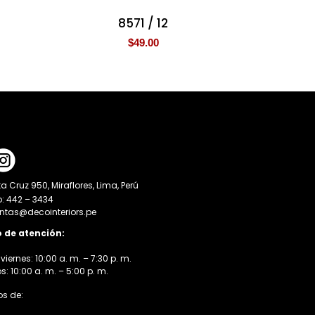
8571 / 12
$
49.00
a Cruz 950, Miraflores, Lima, Perú
o: 442 – 3434
entas@decointeriors.pe
o de atención:
viernes: 10:00 a. m. – 7:30 p. m.
 10:00 a. m. – 5:00 p. m.
s de: