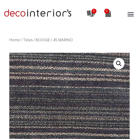
0
Home
/
Telas
/ BOOGIE / 45 MARINO