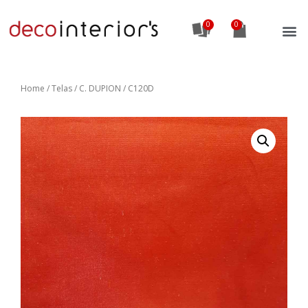
0
Home
/
Telas
/ C. DUPION / C120D