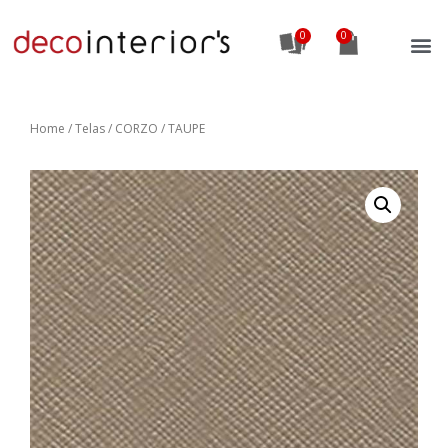
0
Home
/
Telas
/ CORZO / TAUPE