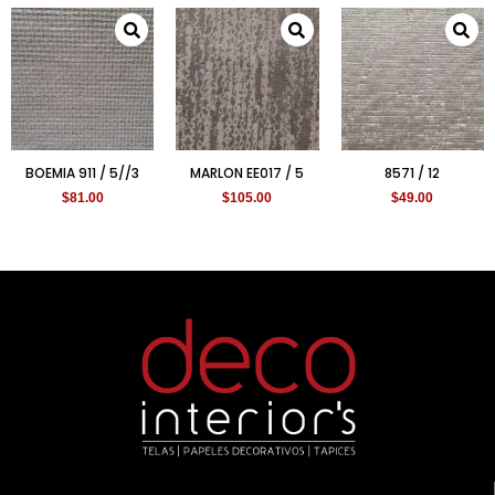
BOEMIA 911 / 5//3
MARLON EE017 / 5
8571 / 12
$
81.00
$
105.00
$
49.00