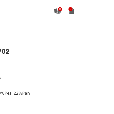
0
702
o
3%Pes, 22%Pan