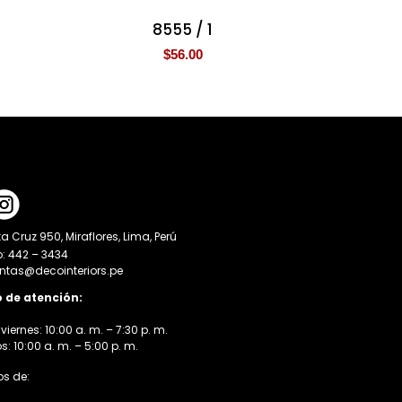
8555 / 1
$
56.00
a Cruz 950, Miraflores, Lima, Perú
o: 442 – 3434
entas@decointeriors.pe
o de atención:
viernes: 10:00 a. m. – 7:30 p. m.
 10:00 a. m. – 5:00 p. m.
s de: