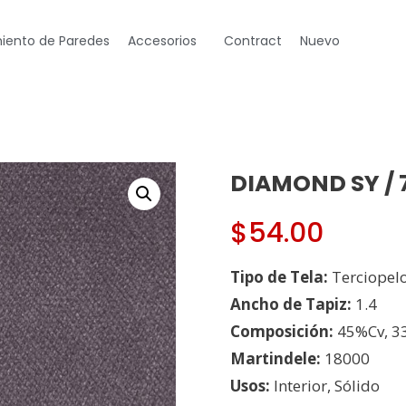
iento de Paredes
Accesorios
Contract
Nuevo
DIAMOND SY / 
$
54.00
Tipo de Tela:
Terciopel
Ancho de Tapiz:
1.4
Composición:
45%Cv, 3
Martindele:
18000
Usos:
Interior, Sólido