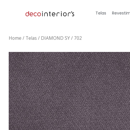
Telas
Revestim
Home
/
Telas
/ DIAMOND SY / 702