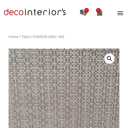
0
Home
/
Telas
/ FASHION (AM) / 402