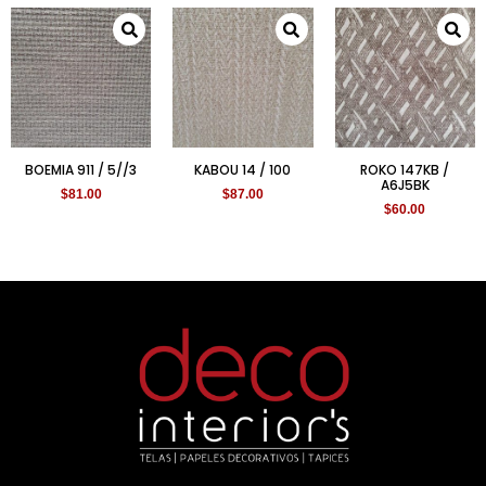
BOEMIA 911 / 5//3
KABOU 14 / 100
ROKO 147KB /
A6J5BK
$
81.00
$
87.00
$
60.00