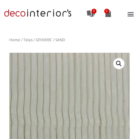
0
Home
/
Telas
/ GFH009C / SAND