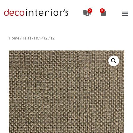
0
Home
/
Telas
/ HC1412 / 12