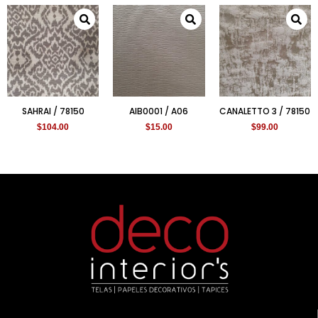
SAHRAI / 78150
AIB0001 / A06
CANALETTO 3 / 78150
$
104.00
$
15.00
$
99.00