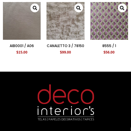
AIB0001 / A06
CANALETTO 3 / 78150
8555 / 1
$
15.00
$
99.00
$
56.00