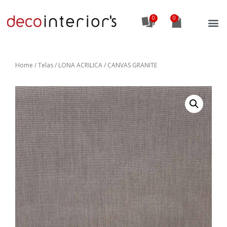
0
Home
/
Telas
/ LONA ACRILICA / CANVAS GRANITE