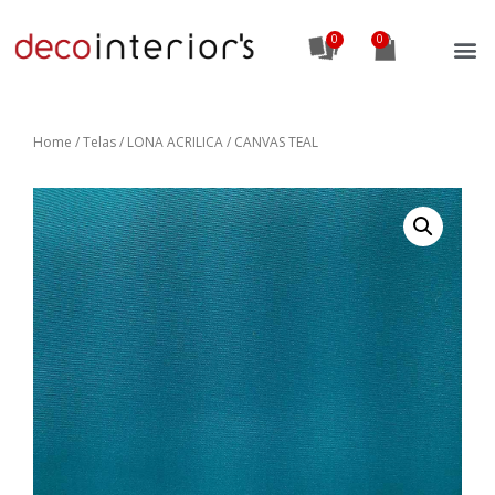
0
Home
/
Telas
/ LONA ACRILICA / CANVAS TEAL