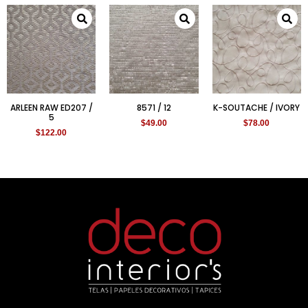
ARLEEN RAW ED207 /
8571 / 12
K-SOUTACHE / IVORY
5
$
49.00
$
78.00
$
122.00