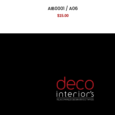
AIB0001 / A06
$
15.00