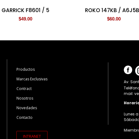
GARRICK F8601 / 5
ROKO 147KB / A6J5
$
49.00
$
60.00
Productos
Marcas Exclusivas
Av. Sant
Teléfon
Contract
mail: v
Nosotros
Horari
Novedades
Lunes a 
Contacto
Sábados:
Miembro
INTRANET