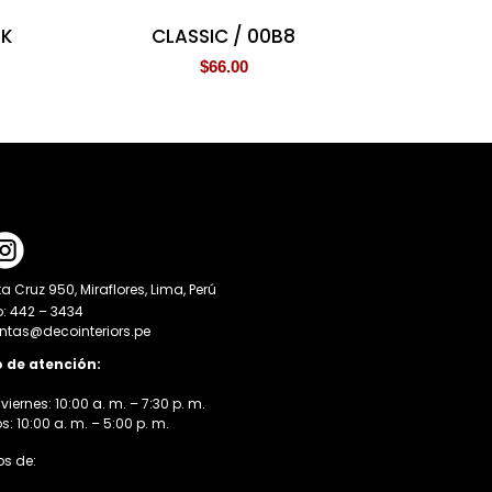
BK
CLASSIC / 00B8
$
66.00
a Cruz 950, Miraflores, Lima, Perú
o: 442 – 3434
entas@decointeriors.pe
o de atención:
viernes: 10:00 a. m. – 7:30 p. m.
 10:00 a. m. – 5:00 p. m.
s de: