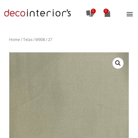
0
Home
/
Telas
/ M908 / 27