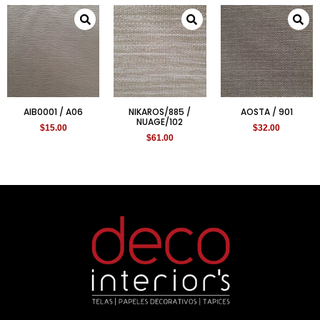
AIB0001 / A06
NIKAROS/885 /
AOSTA / 901
NUAGE/102
$
15.00
$
32.00
$
61.00