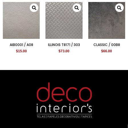
AIB0001 / A08
ILLINOIS T8171 / 303
CLASSIC / 00B8
$
15.00
$
73.00
$
66.00