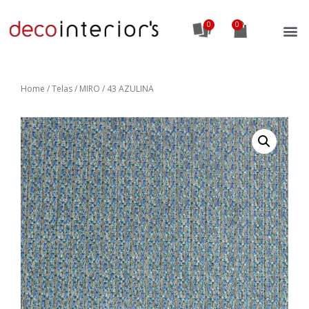
0
Home
/
Telas
/ MIRO / 43 AZULINA