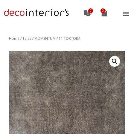
0
Home
/
Telas
/ MOMENTUM / 11 TORTORA