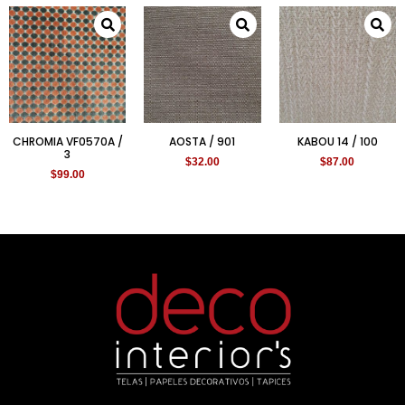
CHROMIA VF0570A /
AOSTA / 901
KABOU 14 / 100
3
$
32.00
$
87.00
$
99.00