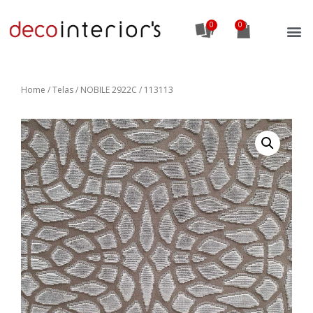
0
Home
/
Telas
/ NOBILE 2922C / 113113