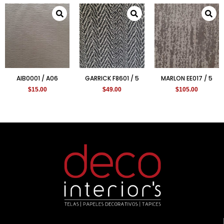
AIB0001 / A06
GARRICK F8601 / 5
MARLON EE017 / 5
$
15.00
$
49.00
$
105.00